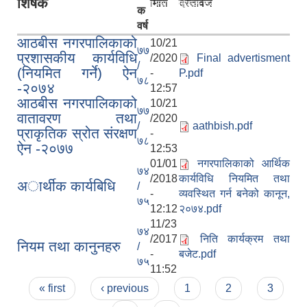
शिर्षक
मिति
दस्तावेज
रिक्त पदमा स्थायी शिक्षक सरुवा सम्बन्धी सूचना।
क
वर्ष
आठबीस नगरपालिकाको
10/21
७७
प्रशासकीय कार्यविधि
/2020
Final advertisment
/
(नियमित गर्ने) ऐन
-
P.pdf
७८
-२०७४
12:57
आठबीस नगरपालिकाको
10/21
७७
वातावरण तथा
/2020
/
aathbish.pdf
प्राकृतिक स्रोत संरक्षण
-
७८
ऐन -२०७७
12:53
01/01
नगरपालिकाको आर्थिक
७४
/2018
कार्यविधि नियमित तथा
अार्थीक कार्यबिधि
/
-
व्यवस्थित गर्न बनेको कानून,
७५
12:12
२०७४.pdf
11/23
७४
/2017
निति कार्यक्रम तथा
नियम तथा कानुनहरु
/
-
बजेट.pdf
७५
11:52
Pages
« first
‹ previous
1
2
3