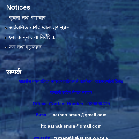
Notices
सूचना तथा समाचार
सार्वजनिक खरीद /बोलपत्र सूचना
एन, कानुन तथा निर्देशिका
कर तथा शुल्कहरु
सम्पर्क
आठबीस नगरपालिका नगरकार्यपालिकाकाे कार्यालय, राकमकर्णाली दैलेख
कर्णाली प्रदेश नेपाल सरकार
Official Contact Number : 089690475
E-mail :
aathabismun@gmail.com
ito.aathabismun@gmail.com
website :
www.aathabismun.gov.np