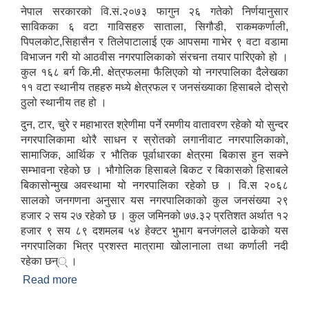
 शिक्षक सरुवा सम्बन्धी सूचना।
नेपाल सरकारको वि.सं.२०७३ फागुन २६ गतेको निर्णयानुसार
साविकका ६ वटा गाविसहरु साताला, सिगौडी, राकमकर्णाली,
पिपलकोट,सिहासैन र तिलेपाटालाई एक आपसमा गाभेर ९ वटा वडामा
विभाजन गरी यो आठवीस नगरपालिकाको संरचना तयार पारिएको हो ।
कुल १६८ बर्ग कि.मी. क्षेत्रफलमा फैलिएको यो नगरपालिका दैलेखका
११ वटा स्थानीय तहहरु मध्ये क्षेत्रफल र जनसंख्याका हिसाबले दोस्रो
ठुलो स्थानीय तह हो ।
दुन, टार, चुरे र महाभारत श्रेणीमा पर्ने रमणीय वातावरण रहेको यो सुन्दर
नगरपालिकामा थोरै साधन र स्रोतको लगानीवाट नगरपालिकाको,
सामाजिक, आर्थिक र भौतिक पूर्वाधारका क्षेत्रमा बिकास हुन सक्ने
सम्भावना रहेको छ । भौगोलिक हिसाबले बिकट र बिकासको हिसाबले
बिकासोन्मुख अवस्थामा यो नगरपालिका रहेको छ । वि.स २०६८
सालको जनगणना अनुसार यस नगरपालिकाको कुल जनसंख्या २९
हजार २ सय २७ रहेको छ । कुल जमिनको ७७.३२ प्रतिशत अर्थात १२
हजार ९ सय ८९ दशमलब ५४ हेक्टर भुभाग बनजंगलले ढाकेको यस
नगरपालिका भित्र प्रशस्त मात्रामा खोलानाला तथा कर्णाली नदी
रहेका छन्् ।
Read more
about आठबीस नगरपालिकाकाे स‌क्षिप्त परिचय