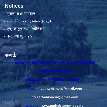
Notices
सूचना तथा समाचार
सार्वजनिक खरीद /बोलपत्र सूचना
एन, कानुन तथा निर्देशिका
कर तथा शुल्कहरु
सम्पर्क
आठबीस नगरपालिका नगरकार्यपालिकाकाे कार्यालय, राकमकर्णाली दैलेख
कर्णाली प्रदेश नेपाल सरकार
Official Contact Number : 089690475
E-mail :
aathabismun@gmail.com
ito.aathabismun@gmail.com
website :
www.aathabismun.gov.np