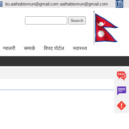
ito.aathabismun@gmail.com aathabismun@gmail.com
Search form
Search
ग्यालरी
सम्पर्क
विपद पोर्टल
स्वास्थ्य
दररेट पेश गर्ने सम्बन्धी सूचना।
७५ प्रतिशत अनुदानमा फलफुल विरुवा माग गर्ने सम्बन्धी सूचना।