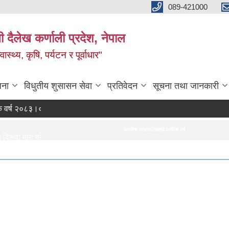
089-421000
दैलेख कर्णाली प्रदेश, नेपाल
्थ्य, कृषि, पर्यटन र पूर्वाधार"
जना
विधुतीय शुसासन सेवा
प्रतिवेदन
सूचना तथा जानकारी
 २०८३।०८४ को नीति तथा कार्यक्रम
आठबीस नगरपालिकाको आर्थिक वर्ष २०८३।०८४ को नीति तथा कार्यक्रम
माग गर्ने सम्बन्धी सूचना।
रिद सम्बन्धी सूचना र BOQ
Bids
वा सम्बन्धी सूचना।
िज