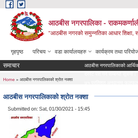
Skip to main content
आठबीस नगरपालिका - राकमकर्णाली 
"आठबीस नगरकाे समुन्नतिका आधार शिक्षा, स्वास
गृहपृष्ठ
परिचय
वडा कार्यालयहरु
कार्यक्रम तथा परियो
समाचार
आठबीस नगरपालिकाको आर्थिक वर्ष
दररेट पेश गर्ने सम्बन्धी सूचना।
You are here
Home
» आठबीस नगरपालिकाको श्रोत नक्शा
७५ प्रतिशत अनुदानमा फलफुल विरुवा 
जस्तापाता ख
आठबीस नगरपालिकाको श्रोत नक्शा
दररेट पेश गर्ने सम्बन्धी सूचना
Re Invitation For Electronic 
Submitted on:
Sat, 01/30/2021 - 15:45
रिक्त पदमा स्थायी शिक्षक सरुवा सरु
दरभाउपत्र पेश गर्ने सम्बन्धी सूचना।
स्वीकृत संगठन संरचना, दरबन्दी तेर