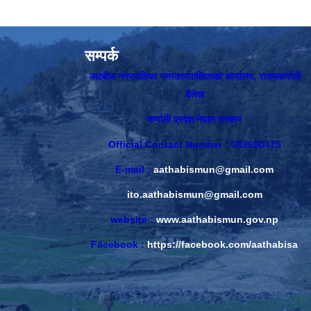
सम्पर्क
आठबीस नगरपालिका नगरकार्यपालिकाकाे कार्यालय, राकमकर्णाली
दैलेख
कर्णाली प्रदेश नेपाल सरकार
Official Contact Number : 089690475
E-mail :
aathabismun@gmail.com
ito.aathabismun@gmail.com
website :
www.aathabismun.gov.np
Facebook :
https://facebook.com/aathabisa