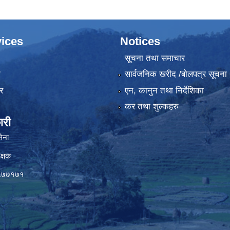
म्बन्धी सूचना।
ices
Notices
सूचना तथा समाचार
ा
सार्वजनिक खरीद /बोलपत्र सूचना
र
एन, कानुन तथा निर्देशिका
कर तथा शुल्कहरु
ारी
सेना
क्षक
०५७७१७१