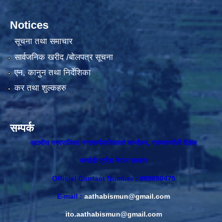
Notices
सूचना तथा समाचार
सार्वजनिक खरीद /बोलपत्र सूचना
एन, कानुन तथा निर्देशिका
कर तथा शुल्कहरु
सम्पर्क
आठबीस नगरपालिका नगरकार्यपालिकाकाे कार्यालय, राकमकर्णाली दैलेख
कर्णाली प्रदेश नेपाल सरकार
Official Contact Number : 089690475
E-mail :
aathabismun@gmail.com
ito.aathabismun@gmail.com