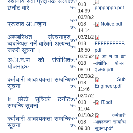
स्थानीय सेवा प्रदायक सस्था
७४/
रिक्त पदमा स्थायी शिक्षक सरुवा सम्बन्धी सूचना।
018 -
छनौट बारे
७५
pppppppp.pdf
14:39
03/28/2
७४/
प्रस्ताव अाव्हान
018 -
Notice.pdf
७५
14:14
अब्यबस्थित संरचनाहरु
03/21/2
७४/
ब्यबस्थित गर्ने बारेको अत्यन्त
018 -
FFFFFFFFFF.
७५
जरुरी सूचना ।
16:50
pdf
03/05/2
आ न पा का
अा.न.पा काे स‌ंसाेधित
७४/
018 -
संशोधित योजना
याेजनाहरु
७५
08:10
२०७४.pdf
02/08/2
कर्मचारी आवश्यकता सम्बन्धि
७४/
Sub
018 -
सूचना
७५
Engineer.pdf
11:46
02/07/2
It छोटो सुचिकाे छनाैट
७४/
018 -
IT.pdf
सम्बन्धि सुचना
७५
11:04
01/10/2
कर्मचारी
कर्मचारी आवश्यकता सम्बन्धि
७४/
018 -
आवश्कता सम्बन्धि
सूचना
७५
09:38
सूचना.pdf