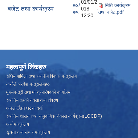
01/01/2
७४/
निति कार्यक्रम
बजेट तथा कार्यक्रम
018 -
७५
तथा बजेट.pdf
12:20
महत्वपूर्ण लिंकहरु
संघिय मामिला तथा स्थानीय विकास मन्त्रालय
कर्णाली प्रदेश मन्त्रालयहरु
मुख्यमन्त्री तथा मन्त्रिपरिषद्को कार्यालय
स्थानिय तहकाे नक्सा तथा विवरण
अनलार्इन घटना दर्ता
स्थानिय शासन तथा सामुदायिक विकास कार्यक्रम(LGCDP)
अर्थ मन्त्रालय
सूचना तथा संचार मन्त्रालय