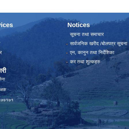
म्बन्धी सूचना।
ices
Notices
सूचना तथा समाचार
ा
सार्वजनिक खरीद /बोलपत्र सूचना
र
एन, कानुन तथा निर्देशिका
कर तथा शुल्कहरु
ारी
सेना
क्षक
०५७७१७१