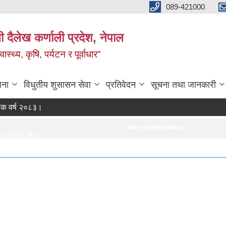
089-421000
दैलेख कर्णाली प्रदेश, नेपाल
्थ्य, कृषि, पर्यटन र पूर्वाधार"
जना
विधुतीय शुसासन सेवा
प्रतिवेदन
सूचना तथा जानकारी
ष २०८३।०८४ को नीति तथा कार्यक्रम
आठबीस नगरपालिकाको आर्थिक वर्ष २०८३।०८४ को नीति तथा कार्यक्रम
ा माग गर्ने सम्बन्धी सूचना।
जस्तापाता खरिद सम्बन्धी सूचना र BOQ
c Bids
रुवा सम्बन्धी सूचना।
ा।
ेरिज