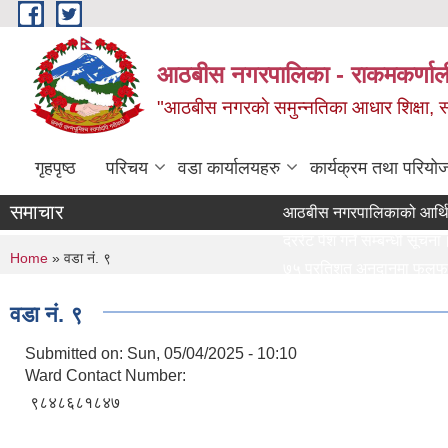
Skip to main content
आठबीस नगरपालिका - राकमकर्णाली 
"आठबीस नगरकाे समुन्नतिका आधार शिक्षा, स्वास
गृहपृष्ठ
परिचय
वडा कार्यालयहरु
कार्यक्रम तथा परियो
समाचार
आठबीस नगरपालिकाको आर्थिक वर्
दररेट पेश गर्ने सम्बन्धी सूचना।
You are here
Home
» वडा नं. ९
७५ प्रतिशत अनुदानमा फलफुल विरुव
वडा नं. ९
दररेट पेश गर्ने सम्बन्धी सूचना
Re Invitation For Electroni
Submitted on:
Sun, 05/04/2025 - 10:10
Ward Contact Number:
रिक्त पदमा स्थायी शिक्षक सरुवा स
९८४८६८१८४७
दरभाउपत्र पेश गर्ने सम्बन्धी सूचन
स्वीकृत संगठन संरचना, दरबन्दी त