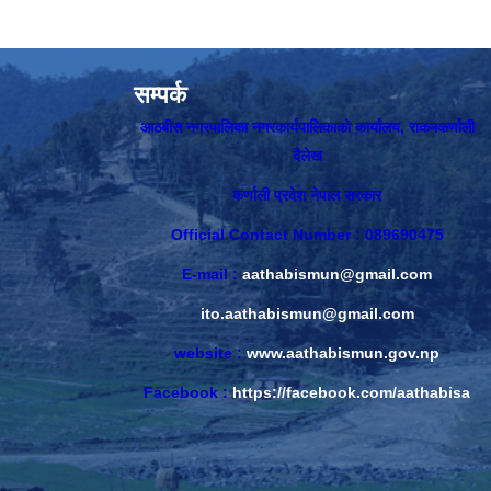
सम्पर्क
आठबीस नगरपालिका नगरकार्यपालिकाकाे कार्यालय, राकमकर्णाली
दैलेख
कर्णाली प्रदेश नेपाल सरकार
Official Contact Number : 089690475
E-mail :
aathabismun@gmail.com
ito.aathabismun@gmail.com
website :
www.aathabismun.gov.np
Facebook :
https://facebook.com/aathabisa