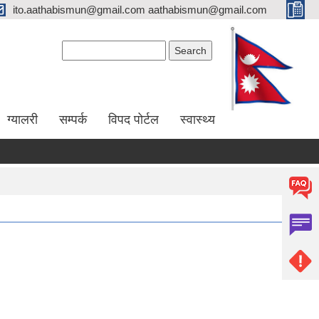
ito.aathabismun@gmail.com aathabismun@gmail.com
Search form
Search
ग्यालरी
सम्पर्क
विपद पोर्टल
स्वास्थ्य
दररेट पेश गर्ने सम्बन्धी सूचना।
७५ प्रतिशत अनुदानमा फलफुल विरुवा माग गर्ने सम्बन्धी सूचना।