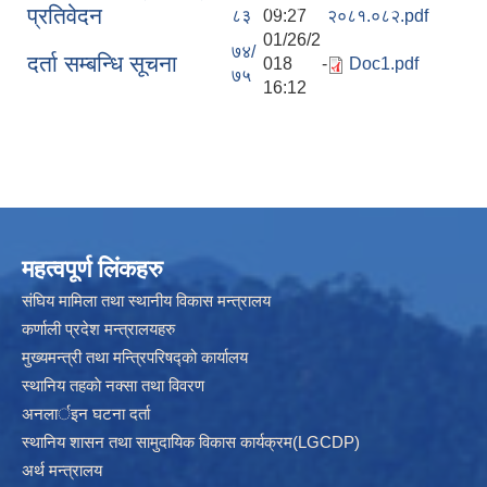
रिक्त पदमा स्थायी शिक्षक सरुवा सम्बन्धी सूचना।
प्रतिवेदन
८३
09:27
२०८१.०८२.pdf
01/26/2
७४/
दर्ता सम्बन्धि सूचना
018 -
Doc1.pdf
७५
16:12
महत्वपूर्ण लिंकहरु
संघिय मामिला तथा स्थानीय विकास मन्त्रालय
कर्णाली प्रदेश मन्त्रालयहरु
मुख्यमन्त्री तथा मन्त्रिपरिषद्को कार्यालय
स्थानिय तहकाे नक्सा तथा विवरण
अनलार्इन घटना दर्ता
स्थानिय शासन तथा सामुदायिक विकास कार्यक्रम(LGCDP)
अर्थ मन्त्रालय