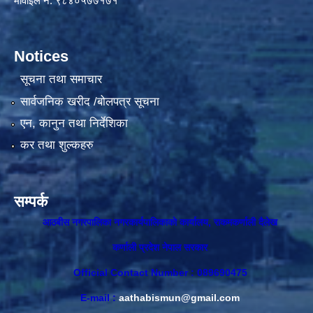
मोवाइल नं. ९८४०५७७१७१
Notices
सूचना तथा समाचार
सार्वजनिक खरीद /बोलपत्र सूचना
एन, कानुन तथा निर्देशिका
कर तथा शुल्कहरु
सम्पर्क
आठबीस नगरपालिका नगरकार्यपालिकाकाे कार्यालय, राकमकर्णाली दैलेख
कर्णाली प्रदेश नेपाल सरकार
Official Contact Number : 089690475
E-mail :
aathabismun@gmail.com