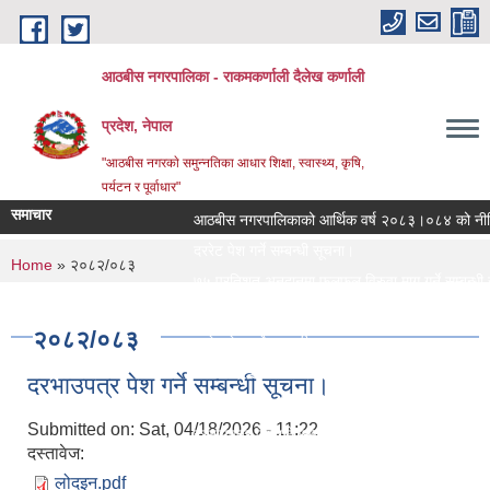
Skip to main content
आठबीस नगरपालिका - राकमकर्णाली दैलेख कर्णाली
प्रदेश, नेपाल
"आठबीस नगरकाे समुन्नतिका आधार शिक्षा, स्वास्थ्य, कृषि,
पर्यटन र पूर्वाधार"
समाचार
आठबीस नगरपालिकाको आर्थिक वर्ष २०८३।०८४ को नीति तथा
दररेट पेश गर्ने सम्बन्धी सूचना।
You are here
Home
» २०८२/०८३
७५ प्रतिशत अनुदानमा फलफुल विरुवा माग गर्ने सम्बन्धी सूच
जस्तापाता खरिद सम्बन्धी सूचना र BOQ
२०८२/०८३
दररेट पेश गर्ने सम्बन्धी सूचना
Re Invitation For Electronic Bids
दरभाउपत्र पेश गर्ने सम्बन्धी सूचना।
रिक्त पदमा स्थायी शिक्षक सरुवा सरुवा सम्बन्धी सूचना।
Submitted on:
Sat, 04/18/2026 - 11:22
दरभाउपत्र पेश गर्ने सम्बन्धी सूचना।
दस्तावेज:
स्वीकृत संगठन संरचना, दरबन्दी तेरिज
लोदइन.pdf