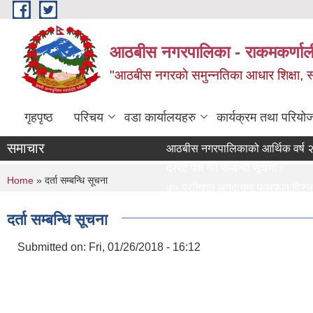
Skip to main content
आठबीस नगरपालिका - राकमकर्णाली 
"आठबीस नगरकाे समुन्नतिका आधार शिक्षा, स्वास
गृहपृष्ठ
परिचय
वडा कार्यालयहरु
कार्यक्रम तथा परियो
समाचार
आठबीस नगरपालिकाको आर्थिक वर्ष २०८३।
दररेट पेश गर्ने सम्बन्धी सूचना।
You are here
Home
» दर्ता सम्बन्धि सूचना
७५ प्रतिशत अनुदानमा फलफुल विरुवा माग गर
जस्तापाता खरिद सम्बन्धी सूचना र BOQ
दर्ता सम्बन्धि सूचना
दररेट पेश गर्ने सम्बन्धी सूचना
Re Invitation For Electronic Bids
Submitted on:
Fri, 01/26/2018 - 16:12
रिक्त पदमा स्थायी शिक्षक सरुवा सरुवा सम्
दरभाउपत्र पेश गर्ने सम्बन्धी सूचना।
स्वीकृत संगठन संरचना, दरबन्दी तेरिज