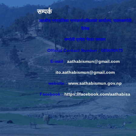
सम्पर्क
आठबीस नगरपालिका नगरकार्यपालिकाकाे कार्यालय, राकमकर्णाली
दैलेख
कर्णाली प्रदेश नेपाल सरकार
Official Contact Number : 089690475
E-mail :
aathabismun@gmail.com
ito.aathabismun@gmail.com
website :
www.aathabismun.gov.np
Facebook :
https://facebook.com/aathabisa