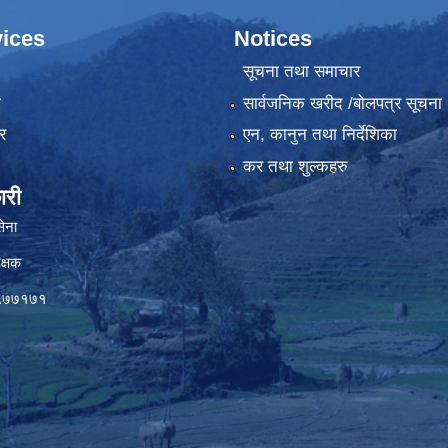
ices
Notices
सूचना तथा समाचार
ा
सार्वजनिक खरीद /बोलपत्र सूचना
र
एन, कानुन तथा निर्देशिका
कर तथा शुल्कहरु
ारी
सेना
क्षक
०५७७१७१