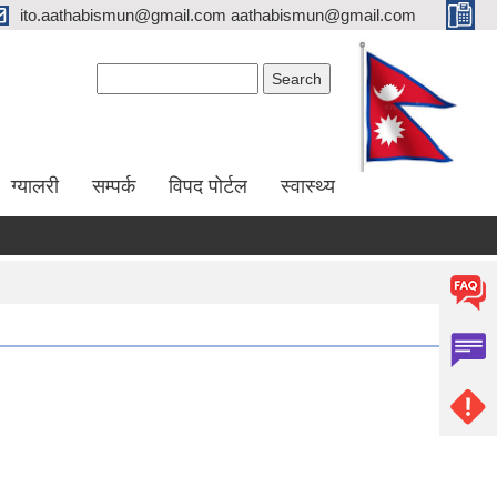
ito.aathabismun@gmail.com aathabismun@gmail.com
Search form
Search
ग्यालरी
सम्पर्क
विपद पोर्टल
स्वास्थ्य
श गर्ने सम्बन्धी सूचना।
७५ प्रतिशत अनुदानमा फलफुल विरुवा माग गर्ने सम्बन्धी सूचना।