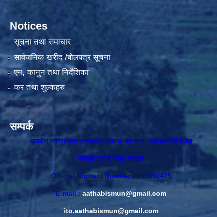
Notices
सूचना तथा समाचार
सार्वजनिक खरीद /बोलपत्र सूचना
एन, कानुन तथा निर्देशिका
कर तथा शुल्कहरु
सम्पर्क
आठबीस नगरपालिका नगरकार्यपालिकाकाे कार्यालय, राकमकर्णाली दैलेख
कर्णाली प्रदेश नेपाल सरकार
Official Contact Number : 089690475
E-mail :
aathabismun@gmail.com
ito.aathabismun@gmail.com