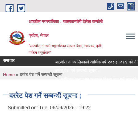
Skip to main content
आठबीस नगरपालिका - राकमकर्णाली दैलेख कर्णाली
प्रदेश, नेपाल
"आठबीस नगरकाे समुन्नतिका आधार शिक्षा, स्वास्थ्य, कृषि,
पर्यटन र पूर्वाधार"
समाचार
आठबीस नगरपालिकाको आर्थिक वर्ष २०८३।०८४ को नीति तथ
दररेट पेश गर्ने सम्बन्धी सूचना।
You are here
Home
» दररेट पेश गर्ने सम्बन्धी सूचना।
७५ प्रतिशत अनुदानमा फलफुल विरुवा माग गर्ने सम्बन्धी सू
जस्तापाता खरिद सम्बन्धी सूचना र BOQ
दररेट पेश गर्ने सम्बन्धी सूचना।
दररेट पेश गर्ने सम्बन्धी सूचना
Re Invitation For Electronic Bids
Submitted on:
Tue, 06/09/2026 - 19:22
रिक्त पदमा स्थायी शिक्षक सरुवा सरुवा सम्बन्धी सूचना।
दरभाउपत्र पेश गर्ने सम्बन्धी सूचना।
स्वीकृत संगठन संरचना, दरबन्दी तेरिज