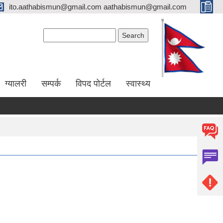
ito.aathabismun@gmail.com aathabismun@gmail.com
Search form
Search
ग्यालरी
सम्पर्क
विपद पोर्टल
स्वास्थ्य
।
७५ प्रतिशत अनुदानमा फलफुल विरुवा माग गर्ने सम्बन्धी सूचना।
जस्