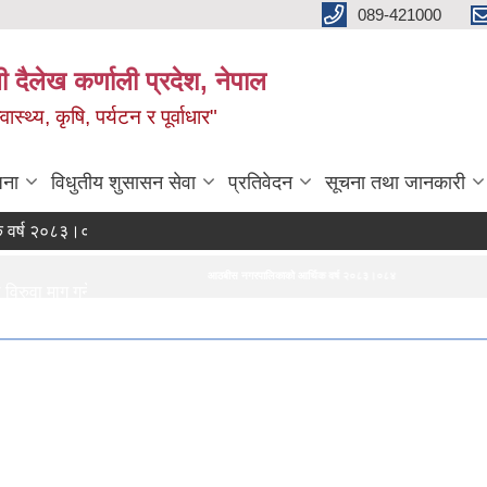
089-421000
दैलेख कर्णाली प्रदेश, नेपाल
्थ्य, कृषि, पर्यटन र पूर्वाधार"
जना
विधुतीय शुसासन सेवा
प्रतिवेदन
सूचना तथा जानकारी
२०८३।०८४ को नीति तथा कार्यक्रम
आठबीस नगरपालिकाको आर्थिक वर्ष २०८३।०८४ को नीति तथा कार्यक्रम
दररेट पेश गर
ाग गर्ने सम्बन्धी सूचना।
म्बन्धी सूचना र BOQ
ids
ा सम्बन्धी सूचना।
ज