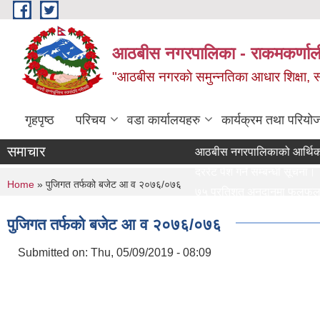
Skip to main content
आठबीस नगरपालिका - राकमकर्णाली 
"आठबीस नगरकाे समुन्नतिका आधार शिक्षा, स्वास
गृहपृष्ठ
परिचय
वडा कार्यालयहरु
कार्यक्रम तथा परियो
समाचार
आठबीस नगरपालिकाको आर्थिक वर्ष 
दररेट पेश गर्ने सम्बन्धी सूचना।
You are here
Home
» पुजिगत तर्फको बजेट आ व २०७६/०७६
७५ प्रतिशत अनुदानमा फलफुल विरुवा म
जस्तापाता खरिद स
पुजिगत तर्फको बजेट आ व २०७६/०७६
दररेट पेश गर्ने सम्बन्धी सूचना
Re Invitation For Electronic B
Submitted on:
Thu, 05/09/2019 - 08:09
रिक्त पदमा स्थायी शिक्षक सरुवा सरुव
दरभाउपत्र पेश गर्ने सम्बन्धी सूचना।
स्वीकृत संगठन संरचना, दरबन्दी तेरि