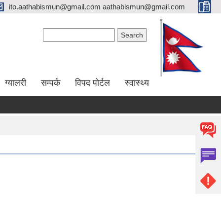
ito.aathabismun@gmail.com aathabismun@gmail.com
Search form
Search
ग्यालरी
सम्पर्क
विपद पोर्टल
स्वास्थ्य
्ने सम्बन्धी सूचना।
७५ प्रतिशत अनुदानमा फलफुल विरुवा माग गर्ने सम्बन्धी सूचना।