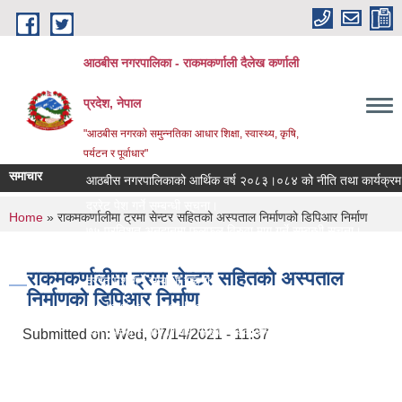
Skip to main content
आठबीस नगरपालिका - राकमकर्णाली दैलेख कर्णाली
प्रदेश, नेपाल
"आठबीस नगरकाे समुन्नतिका आधार शिक्षा, स्वास्थ्य, कृषि,
पर्यटन र पूर्वाधार"
समाचार
आठबीस नगरपालिकाको आर्थिक वर्ष २०८३।०८४ को नीति तथा कार्यक्रम
दररेट पेश गर्ने सम्बन्धी सूचना।
You are here
Home
» राकमकर्णालीमा ट्रमा सेन्टर सहितको अस्पताल निर्माणको डिपिआर निर्माण
७५ प्रतिशत अनुदानमा फलफुल विरुवा माग गर्ने सम्बन्धी सूचना।
जस्तापाता खरिद सम्बन्धी सूचना र BOQ
राकमकर्णालीमा ट्रमा सेन्टर सहितको अस्पताल
दररेट पेश गर्ने सम्बन्धी सूचना
निर्माणको डिपिआर निर्माण
Re Invitation For Electronic Bids
रिक्त पदमा स्थायी शिक्षक सरुवा सरुवा सम्बन्धी सूचना।
Submitted on:
Wed, 07/14/2021 - 11:37
दरभाउपत्र पेश गर्ने सम्बन्धी सूचना।
स्वीकृत संगठन संरचना, दरबन्दी तेरिज