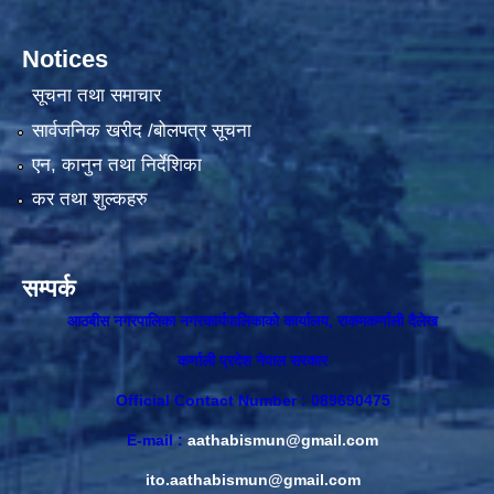
Notices
सूचना तथा समाचार
सार्वजनिक खरीद /बोलपत्र सूचना
एन, कानुन तथा निर्देशिका
कर तथा शुल्कहरु
सम्पर्क
आठबीस नगरपालिका नगरकार्यपालिकाकाे कार्यालय, राकमकर्णाली दैलेख
कर्णाली प्रदेश नेपाल सरकार
Official Contact Number : 089690475
E-mail :
aathabismun@gmail.com
ito.aathabismun@gmail.com