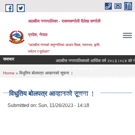
Skip to main content
आठबीस नगरपालिका - राकमकर्णाली दैलेख कर्णाली
प्रदेश, नेपाल
"आठबीस नगरकाे समुन्नतिका आधार शिक्षा, स्वास्थ्य, कृषि,
पर्यटन र पूर्वाधार"
समाचार
आठबीस नगरपालिकाको आर्थिक वर्ष २०८३।०८४ को नीति त
दररेट पेश गर्ने सम्बन्धी सूचना।
You are here
Home
» विधुतिय बोलपत्र आव्हानको सूचना ।
७५ प्रतिशत अनुदानमा फलफुल विरुवा माग गर्ने सम्बन्धी सू
जस्तापाता खरिद सम्बन्धी सूचना र BOQ
विधुतिय बोलपत्र आव्हानको सूचना ।
दररेट पेश गर्ने सम्बन्धी सूचना
Re Invitation For Electronic Bids
Submitted on:
Sun, 11/26/2023 - 14:18
रिक्त पदमा स्थायी शिक्षक सरुवा सरुवा सम्बन्धी सूचना।
दरभाउपत्र पेश गर्ने सम्बन्धी सूचना।
स्वीकृत संगठन संरचना, दरबन्दी तेरिज