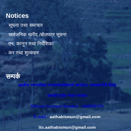
Notices
सूचना तथा समाचार
सार्वजनिक खरीद /बोलपत्र सूचना
एन, कानुन तथा निर्देशिका
कर तथा शुल्कहरु
सम्पर्क
आठबीस नगरपालिका नगरकार्यपालिकाकाे कार्यालय, राकमकर्णाली दैलेख
कर्णाली प्रदेश नेपाल सरकार
Official Contact Number : 089690475
E-mail :
aathabismun@gmail.com
ito.aathabismun@gmail.com