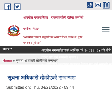
Skip to main content
आठबीस नगरपालिका - राकमकर्णाली दैलेख कर्णाली
प्रदेश, नेपाल
"आठबीस नगरकाे समुन्नतिका आधार शिक्षा, स्वास्थ्य, कृषि,
पर्यटन र पूर्वाधार"
समाचार
आठबीस नगरपालिकाको आर्थिक वर्ष २०८३।०८४ को नीति तथा क
दररेट पेश गर्ने सम्बन्धी सूचना।
आठ
You are here
Home
» सूचना अधिकारी तोकीएको सम्बन्धमा
आठ
७५ प्रतिशत अनुदानमा फलफुल विरुवा माग गर्ने सम्बन्धी सूचना
जस्तापाता खरिद सम्बन्धी सूचना र BOQ
सूचना अधिकारी तोकीएको सम्बन्धमा
दररेट पेश गर्ने सम्बन्धी सूचना
Re Invitation For Electronic Bids
Submitted on:
Thu, 04/21/2022 - 09:44
रिक्त पदमा स्थायी शिक्षक सरुवा सरुवा सम्बन्धी सूचना।
दरभाउपत्र पेश गर्ने सम्बन्धी सूचना।
स्वीकृत संगठन संरचना, दरबन्दी तेरिज