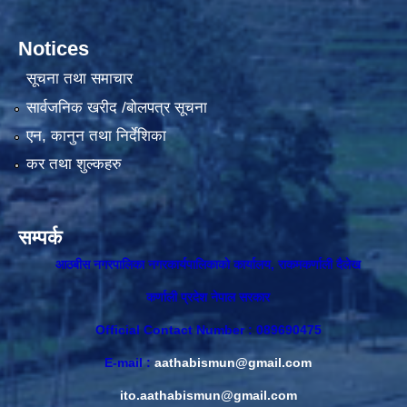
Notices
सूचना तथा समाचार
सार्वजनिक खरीद /बोलपत्र सूचना
एन, कानुन तथा निर्देशिका
कर तथा शुल्कहरु
सम्पर्क
आठबीस नगरपालिका नगरकार्यपालिकाकाे कार्यालय, राकमकर्णाली दैलेख
कर्णाली प्रदेश नेपाल सरकार
Official Contact Number : 089690475
E-mail :
aathabismun@gmail.com
ito.aathabismun@gmail.com