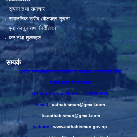
सूचना तथा समाचार
सार्वजनिक खरीद /बोलपत्र सूचना
एन, कानुन तथा निर्देशिका
कर तथा शुल्कहरु
सम्पर्क
आठबीस नगरपालिका नगरकार्यपालिकाकाे कार्यालय, राकमकर्णाली दैलेख
कर्णाली प्रदेश नेपाल सरकार
Official Contact Number : 089690475
E-mail :
aathabismun@gmail.com
ito.aathabismun@gmail.com
website :
www.aathabismun.gov.np