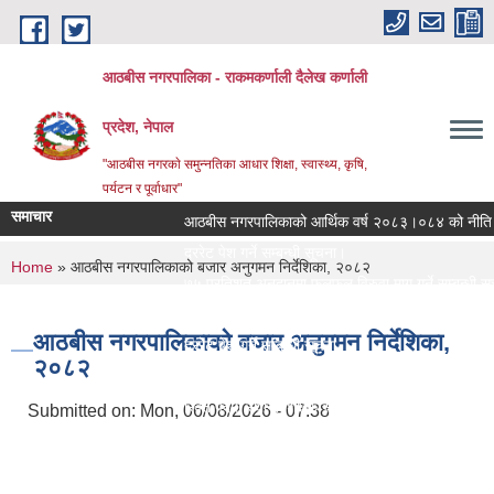
Skip to main content
आठबीस नगरपालिका - राकमकर्णाली दैलेख कर्णाली
प्रदेश, नेपाल
"आठबीस नगरकाे समुन्नतिका आधार शिक्षा, स्वास्थ्य, कृषि,
पर्यटन र पूर्वाधार"
समाचार
आठबीस नगरपालिकाको आर्थिक वर्ष २०८३।०८४ को नीति तथा क
दररेट पेश गर्ने सम्बन्धी सूचना।
आठब
You are here
Home
» आठबीस नगरपालिकाको बजार अनुगमन निर्देशिका, २०८२
आठ
७५ प्रतिशत अनुदानमा फलफुल विरुवा माग गर्ने सम्बन्धी सूचना
जस्तापाता खरिद सम्बन्धी सूचना र BOQ
आठबीस नगरपालिकाको बजार अनुगमन निर्देशिका,
दररेट पेश गर्ने सम्बन्धी सूचना
२०८२
Re Invitation For Electronic Bids
रिक्त पदमा स्थायी शिक्षक सरुवा सरुवा सम्बन्धी सूचना।
Submitted on:
Mon, 06/08/2026 - 07:38
दरभाउपत्र पेश गर्ने सम्बन्धी सूचना।
स्वीकृत संगठन संरचना, दरबन्दी तेरिज