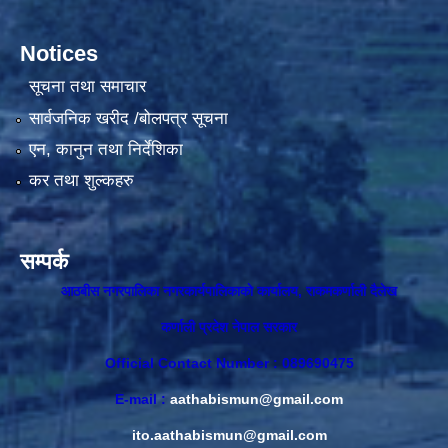
Notices
सूचना तथा समाचार
सार्वजनिक खरीद /बोलपत्र सूचना
एन, कानुन तथा निर्देशिका
कर तथा शुल्कहरु
सम्पर्क
आठबीस नगरपालिका नगरकार्यपालिकाकाे कार्यालय, राकमकर्णाली दैलेख
कर्णाली प्रदेश नेपाल सरकार
Official Contact Number : 089690475
E-mail :
aathabismun@gmail.com
ito.aathabismun@gmail.com