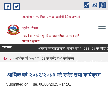
Skip to main content
आठबीस नगरपालिका - राकमकर्णाली दैलेख कर्णाली
प्रदेश, नेपाल
"आठबीस नगरकाे समुन्नतिका आधार शिक्षा, स्वास्थ्य, कृषि,
पर्यटन र पूर्वाधार"
समाचार
आठबीस नगरपालिकाको आर्थिक वर्ष २०८३।०८४ को नीति तथा का
दररेट पेश गर्ने सम्बन्धी सूचना।
You are here
Home
» आर्थिक वर्ष २०८२/२०८३ को वजेट तथा कार्यक्रम
७५ प्रतिशत अनुदानमा फलफुल विरुवा माग गर्ने सम्बन्धी सूचना।
जस्तापाता खरिद सम्बन्धी सूचना र BOQ
आर्थिक वर्ष २०८२/२०८३ को वजेट तथा कार्यक्रम
दररेट पेश गर्ने सम्बन्धी सूचना
Re Invitation For Electronic Bids
Submitted on:
Tue, 08/05/2025 - 14:01
रिक्त पदमा स्थायी शिक्षक सरुवा सरुवा सम्बन्धी सूचना।
दरभाउपत्र पेश गर्ने सम्बन्धी सूचना।
स्वीकृत संगठन संरचना, दरबन्दी तेरिज