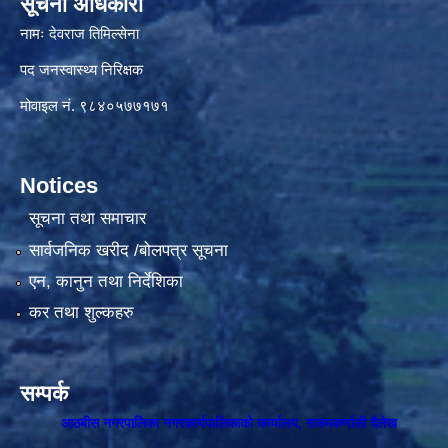
सूचना अधिकारी
नामः देवराज तिमिल्सेना
पद जनस्वास्थ्य निरिक्षक
मोवाइल नं. ९८४०५७७१७१
Notices
सूचना तथा समाचार
सार्वजनिक खरीद /बोलपत्र सूचना
एन, कानुन तथा निर्देशिका
कर तथा शुल्कहरु
सम्पर्क
आठबीस नगरपालिका नगरकार्यपालिकाकाे कार्यालय, राकमकर्णाली दैलेख