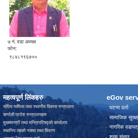
रिक्त पदमा स्थायी शिक्षक सरुवा सम
७ नं. वडा अध्यक्ष
फोन:
९८४८१९६७५५
महत्वपूर्ण लिंकहरु
eGov serv
संघिय मामिला तथा स्थानीय विकास मन्त्रालय
घटना दर्ता
कर्णाली प्रदेश मन्त्रालयहरु
सामाजिक सुरक्ष
मुख्यमन्त्री तथा मन्त्रिपरिषद्को कार्यालय
नागरिक वडापत्
स्थानिय तहकाे नक्सा तथा विवरण
श्रम संसार