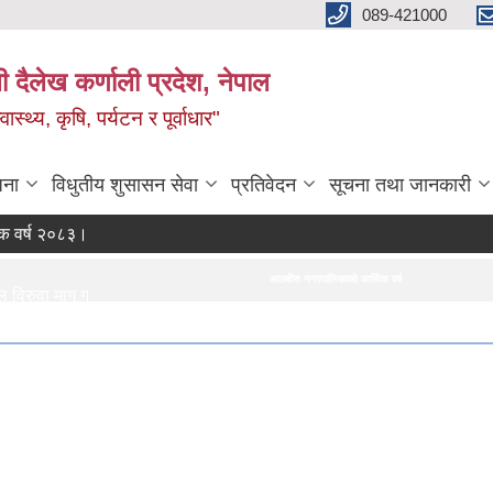
089-421000
दैलेख कर्णाली प्रदेश, नेपाल
्थ्य, कृषि, पर्यटन र पूर्वाधार"
जना
विधुतीय शुसासन सेवा
प्रतिवेदन
सूचना तथा जानकारी
ष २०८३।०८४ को नीति तथा कार्यक्रम
आठबीस नगरपालिकाको आर्थिक वर्ष २०८३।०८४ को नीति तथा कार्यक्रम
 माग गर्ने सम्बन्धी सूचना।
ाता खरिद सम्बन्धी सूचना र BOQ
 Bids
ुवा सम्बन्धी सूचना।
।
रिज