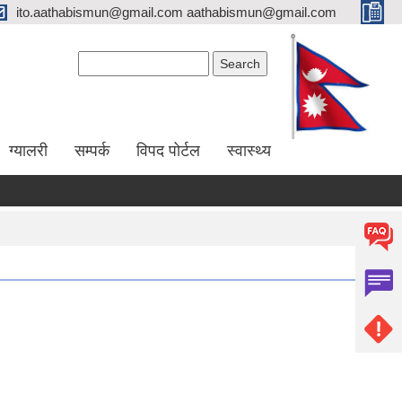
ito.aathabismun@gmail.com aathabismun@gmail.com
Search form
Search
ग्यालरी
सम्पर्क
विपद पोर्टल
स्वास्थ्य
दररेट पेश गर्ने सम्बन्धी सूचना।
७५ प्रतिशत अनुदानमा फलफुल विरुवा माग गर्ने सम्बन्धी सूचना।