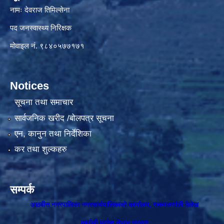
नामः देवराज तिमिल्सेना
पद जनस्वास्थ्य निरिक्षक
मोवाइल नं. ९८४०५७७१७१
Notices
सूचना तथा समाचार
सार्वजनिक खरीद /बोलपत्र सूचना
एन, कानुन तथा निर्देशिका
कर तथा शुल्कहरु
सम्पर्क
आठबीस नगरपालिका नगरकार्यपालिकाकाे कार्यालय, राकमकर्णाली दैलेख
कर्णाली प्रदेश नेपाल सरकार