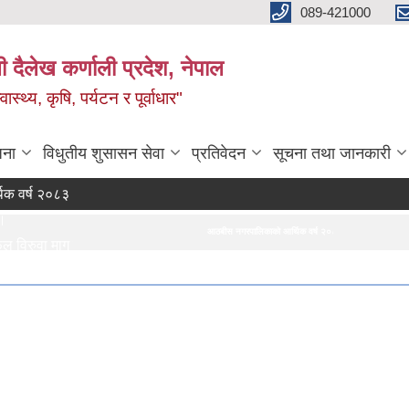
089-421000
दैलेख कर्णाली प्रदेश, नेपाल
्थ्य, कृषि, पर्यटन र पूर्वाधार"
जना
विधुतीय शुसासन सेवा
प्रतिवेदन
सूचना तथा जानकारी
ष २०८३।०८४ को नीति तथा कार्यक्रम
आठबीस नगरपालिकाको आर्थिक वर्ष २०८३।०८४ को नीति तथा कार्यक्रम
दर
 माग गर्ने सम्बन्धी सूचना।
ापाता खरिद सम्बन्धी सूचना र BOQ
 Bids
रुवा सम्बन्धी सूचना।
।
रिज