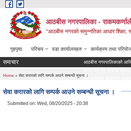
Skip to main content
आठबीस नगरपालिका - राकमकर्णाली 
"आठबीस नगरकाे समुन्नतिका आधार शिक्षा, स्वास
गृहपृष्ठ
परिचय
वडा कार्यालयहरु
कार्यक्रम तथा परियो
समाचार
आठबीस नगरपालिकाको आर्थिक वर्
दररेट पेश गर्ने सम्बन्धी सूचना।
You are here
Home
» सेवा करारको लागि सम्पर्क आउने सम्बन्धी सूचना ।
७५ प्रतिशत अनुदानमा फलफुल विरुवा
जस्त
सेवा करारको लागि सम्पर्क आउने सम्बन्धी सूचना ।
दररेट पेश गर्ने सम्बन्धी सूचना
Re Invitation For Electronic
Submitted on:
Wed, 08/20/2025 - 20:38
रिक्त पदमा स्थायी शिक्षक सरुवा स
दरभाउपत्र पेश गर्ने सम्बन्धी सूचना
स्वीकृत संगठन संरचना, दरबन्दी ते