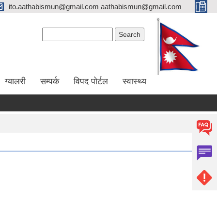
ito.aathabismun@gmail.com aathabismun@gmail.com
Search form
Search
ग्यालरी
सम्पर्क
विपद पोर्टल
स्वास्थ्य
रेट पेश गर्ने सम्बन्धी सूचना।
७५ प्रतिशत अनुदानमा फलफुल विरुवा माग गर्ने सम्बन्धी सूचना।