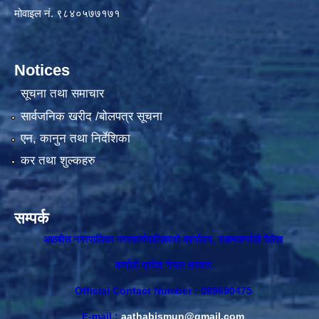
मोवाइल नं. ९८४०५७७१७१
Notices
सूचना तथा समाचार
सार्वजनिक खरीद /बोलपत्र सूचना
एन, कानुन तथा निर्देशिका
कर तथा शुल्कहरु
सम्पर्क
आठबीस नगरपालिका नगरकार्यपालिकाकाे कार्यालय, राकमकर्णाली दैलेख
कर्णाली प्रदेश नेपाल सरकार
Official Contact Number : 089690475
E-mail :
aathabismun@gmail.com