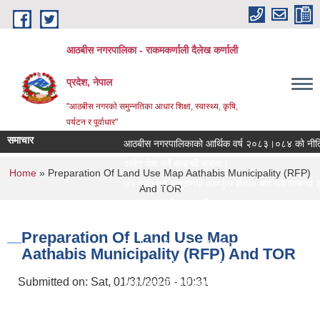
Skip to main content
आठबीस नगरपालिका - राकमकर्णाली दैलेख कर्णाली
प्रदेश, नेपाल
"आठबीस नगरकाे समुन्नतिका आधार शिक्षा, स्वास्थ्य, कृषि,
पर्यटन र पूर्वाधार"
समाचार
आठबीस नगरपालिकाको आर्थिक वर्ष २०८३।०८४ को नीति तथा 
दररेट पेश गर्ने सम्बन्धी सूचना।
You are here
Home
» Preparation Of Land Use Map Aathabis Municipality (RFP)
७५ प्रतिशत अनुदानमा फलफुल विरुवा माग गर्ने सम्बन्धी सूचन
And TOR
जस्तापाता खरिद सम्बन्धी सूचना र BOQ
दररेट पेश गर्ने सम्बन्धी सूचना
Preparation Of Land Use Map
Re Invitation For Electronic Bids
Aathabis Municipality (RFP) And TOR
रिक्त पदमा स्थायी शिक्षक सरुवा सरुवा सम्बन्धी सूचना।
Submitted on:
Sat, 01/31/2026 - 10:31
दरभाउपत्र पेश गर्ने सम्बन्धी सूचना।
स्वीकृत संगठन संरचना, दरबन्दी तेरिज