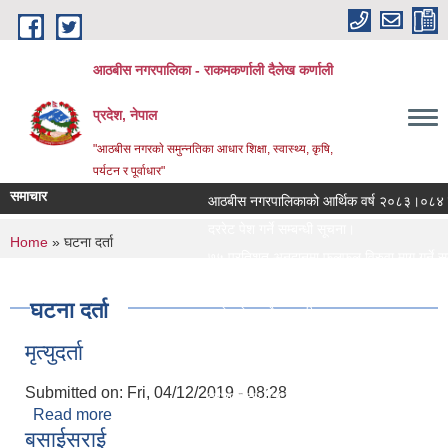
Skip to main content
आठबीस नगरपालिका - राकमकर्णाली दैलेख कर्णाली
प्रदेश, नेपाल
"आठबीस नगरकाे समुन्नतिका आधार शिक्षा, स्वास्थ्य, कृषि,
पर्यटन र पूर्वाधार"
समाचार
आठबीस नगरपालिकाको आर्थिक वर्ष २०८३।०८४ को नी
दररेट पेश गर्ने सम्बन्धी सूचना।
You are here
Home
» घटना दर्ता
७५ प्रतिशत अनुदानमा फलफुल विरुवा माग गर्ने सम्बन्
जस्तापाता खरिद सम्बन्धी सूचना र BOQ
घटना दर्ता
दररेट पेश गर्ने सम्बन्धी सूचना
Re Invitation For Electronic Bids
मृत्युदर्ता
रिक्त पदमा स्थायी शिक्षक सरुवा सरुवा सम्बन्धी सूचना
Submitted on:
Fri, 04/12/2019 - 08:28
दरभाउपत्र पेश गर्ने सम्बन्धी सूचना।
Read more
about मृत्युदर्ता
स्वीकृत संगठन संरचना, दरबन्दी तेरिज
बसाईसराई