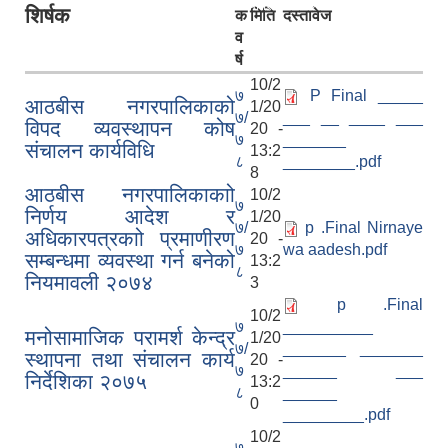
रिक्त पदमा स्थायी शिक्षक सरुवा सम्बन्धी सूचना।
शिर्षक
क
मिति
दस्तावेज
व
र्ष
10/2
७
P Final _____
आठबीस नगरपालिकाको
1/20
७/
___ __ ____ ___
विपद व्यवस्थापन कोष
20 -
७
_______
संचालन कार्यविधि
13:2
८
________.pdf
8
आठबीस नगरपालिकाकाो
10/2
७
निर्णय आदेश र
1/20
७/
p .Final Nirnaye
अधिकारपत्रकाो प्रमाणीरण
20 -
७
wa aadesh.pdf
सम्बन्धमा व्यवस्था गर्न बनेको
13:2
८
नियमावली २०७४
3
p .Final
10/2
७
__________
मनोसामाजिक परामर्श केन्द्र
1/20
७/
_______ _______
स्थापना तथा संचालन कार्य
20 -
७
______ ___
निर्देशिका २०७५
13:2
८
______
0
_________.pdf
10/2
७