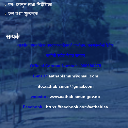
एन, कानुन तथा निर्देशिका
कर तथा शुल्कहरु
सम्पर्क
आठबीस नगरपालिका नगरकार्यपालिकाकाे कार्यालय, राकमकर्णाली दैलेख
कर्णाली प्रदेश नेपाल सरकार
Official Contact Number : 089690475
E-mail :
aathabismun@gmail.com
ito.aathabismun@gmail.com
website :
www.aathabismun.gov.np
Facebook :
https://facebook.com/aathabisa