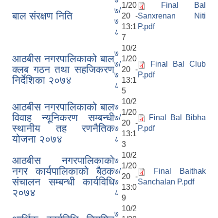
1/20
Final Bal
७/
बाल संरक्षण निति
20 -
Sanxrenan Niti
७
13:1
P.pdf
८
7
10/2
७
आठबीस नगरपालिकाको बाल
1/20
७/
Final Bal Club
क्लब गठन तथा सहजिकरण
20 -
७
P.pdf
निर्देशिका २०७४
13:1
८
5
10/2
आठबीस नगरपालिकाको बाल
७
1/20
विवाह न्यूनिकरण सम्बन्धी
७/
Final Bal Bibha
20 -
स्थानीय तह रणनैतिक
७
P.pdf
13:1
योजना २०७४
८
3
10/2
आठबीस नगरपालिकाको
७
1/20
नगर कार्यपालिकाको बैठक
७/
Final Baithak
20 -
संचालन सम्बन्धी कार्यविधि
७
Sanchalan P.pdf
13:0
२०७४
८
9
10/2
७