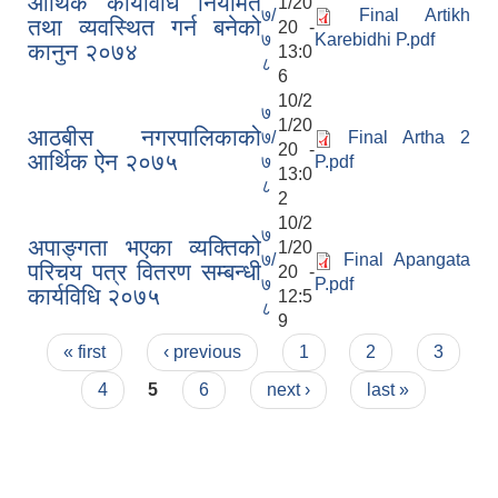
आर्थिक कार्यविधि नियमित
1/20
७/
Final Artikh
तथा व्यवस्थित गर्न बनेको
20 -
७
Karebidhi P.pdf
कानुन २०७४
13:0
८
6
10/2
७
1/20
आठबीस नगरपालिकाको
७/
Final Artha 2
20 -
आर्थिक ऐन २०७५
७
P.pdf
13:0
८
2
10/2
७
अपाङ्गता भएका व्यक्तिको
1/20
७/
Final Apangata
परिचय पत्र वितरण सम्बन्धी
20 -
७
P.pdf
कार्यविधि २०७५
12:5
८
9
Pages
« first
‹ previous
1
2
3
4
5
6
next ›
last »