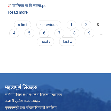
कालिका मा वि सरुवा.pdf
Read more
about रिक्त पदमा स्थायी शिक्षक सरुवा सम्बन्धी सूचना
Pages
« first
‹ previous
1
2
3
4
5
6
7
8
9
…
next ›
last »
महत्वपूर्ण लिंकहरु
संघिय मामिला तथा स्थानीय विकास मन्त्रालय
कर्णाली प्रदेश मन्त्रालयहरु
मुख्यमन्त्री तथा मन्त्रिपरिषद्को कार्यालय