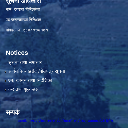
सूचना अधिकारी
नामः देवराज तिमिल्सेना
पद जनस्वास्थ्य निरिक्षक
मोवाइल नं. ९८४०५७७१७१
Notices
सूचना तथा समाचार
सार्वजनिक खरीद /बोलपत्र सूचना
एन, कानुन तथा निर्देशिका
कर तथा शुल्कहरु
सम्पर्क
आठबीस नगरपालिका नगरकार्यपालिकाकाे कार्यालय, राकमकर्णाली दैलेख