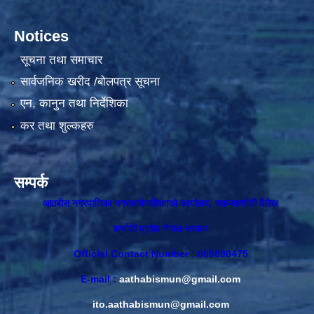
Notices
सूचना तथा समाचार
सार्वजनिक खरीद /बोलपत्र सूचना
एन, कानुन तथा निर्देशिका
कर तथा शुल्कहरु
सम्पर्क
आठबीस नगरपालिका नगरकार्यपालिकाकाे कार्यालय, राकमकर्णाली दैलेख
कर्णाली प्रदेश नेपाल सरकार
Official Contact Number : 089690475
E-mail :
aathabismun@gmail.com
ito.aathabismun@gmail.com