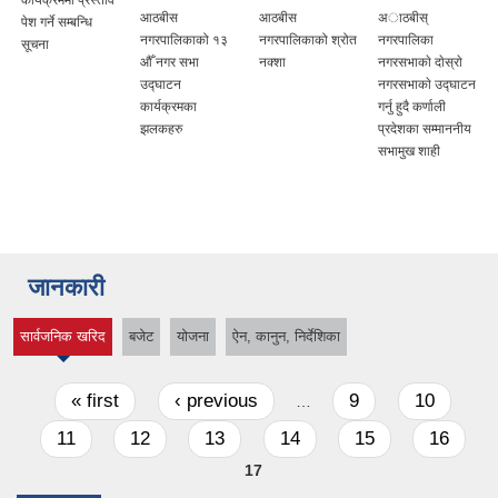
आठबीस
आठबीस
अाठबीस्
पेश गर्ने सम्बन्धि
नगरपालिकाको १३
नगरपालिकाको श्रोत
नगरपालिका
सूचना
औँ नगर सभा
नक्शा
नगरसभाकाे दाेस्राे
उद्घाटन
नगरसभाकाे उद्घाटन
कार्यक्रमका
गर्नु हुदै कर्णाली
झलकहरु
प्रदेशका सम्माननीय
सभामुख शाही
जानकारी
सार्वजनिक खरिद
बजेट
योजना
ऐन, कानुन, निर्देशिका
(active tab)
Pages
« first
‹ previous
9
10
…
11
12
13
14
15
16
17