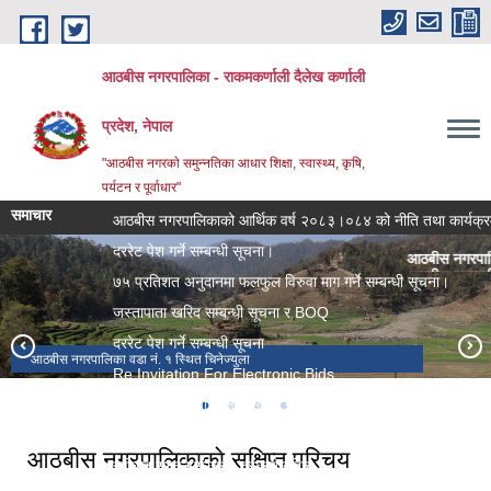
Skip to main content
आठबीस नगरपालिका - राकमकर्णाली दैलेख कर्णाली
प्रदेश, नेपाल
"आठबीस नगरकाे समुन्नतिका आधार शिक्षा, स्वास्थ्य, कृषि,
पर्यटन र पूर्वाधार"
समाचार
आठबीस नगरपालिकाको आर्थिक वर्ष २०८३।०८४ को नीति तथा कार्यक्रम
दररेट पेश गर्ने सम्बन्धी सूचना।
आठबीस नगरपालिकाको आर्थिक वर
आठबीस नगरपालिकाको आर्थिक 
७५ प्रतिशत अनुदानमा फलफुल विरुवा माग गर्ने सम्बन्धी सूचना।
जस्तापाता खरिद सम्बन्धी सूचना र BOQ
दररेट पेश गर्ने सम्बन्धी सूचना
आठबीस नगरपालिका वडा नं. १ स्थित चिनेज्युला
आठबीस नगरपालिका वडा नं ९ स्थित बयालढुंगा डाडा अर्थात आ न पा को अग्लाे डाडा
आठविस नगरपाालिका वडा नं. ४ स्थित १५ शैया अस्पतालको निर्माणाधिन भवन ।।।
Re Invitation For Electronic Bids
रिक्त पदमा स्थायी शिक्षक सरुवा सरुवा सम्बन्धी सूचना।
दरभाउपत्र पेश गर्ने सम्बन्धी सूचना।
आठबीस नगरपालिकाकाे स‌क्षिप्त परिचय
स्वीकृत संगठन संरचना, दरबन्दी तेरिज