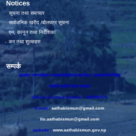
Notices
सूचना तथा समाचार
सार्वजनिक खरीद /बोलपत्र सूचना
एन, कानुन तथा निर्देशिका
कर तथा शुल्कहरु
सम्पर्क
आठबीस नगरपालिका नगरकार्यपालिकाकाे कार्यालय, राकमकर्णाली दैलेख
कर्णाली प्रदेश नेपाल सरकार
Official Contact Number : 089690475
E-mail :
aathabismun@gmail.com
ito.aathabismun@gmail.com
website :
www.aathabismun.gov.np