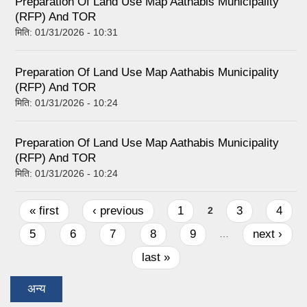
Preparation Of Land Use Map Aathabis Municipality
(RFP) And TOR
मिति:
01/31/2026 - 10:31
Preparation Of Land Use Map Aathabis Municipality
(RFP) And TOR
मिति:
01/31/2026 - 10:24
Preparation Of Land Use Map Aathabis Municipality
(RFP) And TOR
मिति:
01/31/2026 - 10:24
Pages
« first
‹ previous
1
3
4
2
5
6
7
8
9
next ›
…
last »
अन्य