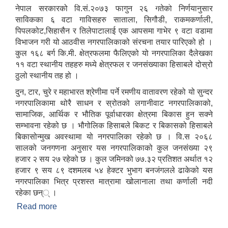
रिक्त पदमा स्थायी शिक्षक सरुवा सम्बन्धी सूचना।
नेपाल सरकारको वि.सं.२०७३ फागुन २६ गतेको निर्णयानुसार
साविकका ६ वटा गाविसहरु साताला, सिगौडी, राकमकर्णाली,
पिपलकोट,सिहासैन र तिलेपाटालाई एक आपसमा गाभेर ९ वटा वडामा
विभाजन गरी यो आठवीस नगरपालिकाको संरचना तयार पारिएको हो ।
कुल १६८ बर्ग कि.मी. क्षेत्रफलमा फैलिएको यो नगरपालिका दैलेखका
११ वटा स्थानीय तहहरु मध्ये क्षेत्रफल र जनसंख्याका हिसाबले दोस्रो
ठुलो स्थानीय तह हो ।
दुन, टार, चुरे र महाभारत श्रेणीमा पर्ने रमणीय वातावरण रहेको यो सुन्दर
नगरपालिकामा थोरै साधन र स्रोतको लगानीवाट नगरपालिकाको,
सामाजिक, आर्थिक र भौतिक पूर्वाधारका क्षेत्रमा बिकास हुन सक्ने
सम्भावना रहेको छ । भौगोलिक हिसाबले बिकट र बिकासको हिसाबले
बिकासोन्मुख अवस्थामा यो नगरपालिका रहेको छ । वि.स २०६८
सालको जनगणना अनुसार यस नगरपालिकाको कुल जनसंख्या २९
हजार २ सय २७ रहेको छ । कुल जमिनको ७७.३२ प्रतिशत अर्थात १२
हजार ९ सय ८९ दशमलब ५४ हेक्टर भुभाग बनजंगलले ढाकेको यस
नगरपालिका भित्र प्रशस्त मात्रामा खोलानाला तथा कर्णाली नदी
रहेका छन्् ।
Read more
about आठबीस नगरपालिकाकाे स‌क्षिप्त परिचय